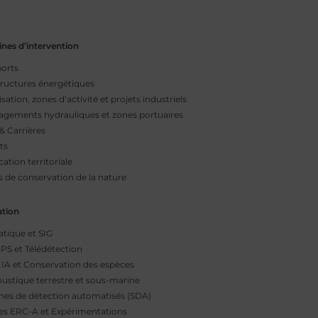
nes d’intervention
orts
tructures énergétiques
sation, zones d’activité et projets industriels
gements hydrauliques et zones portuaires
& Carrières
ts
cation territoriale
s de conservation de la nature
ation
tique et SIG
GPS et Télédétection
IA et Conservation des espèces
ustique terrestre et sous-marine
es de détection automatisés (SDA)
es ERC-A et Expérimentations