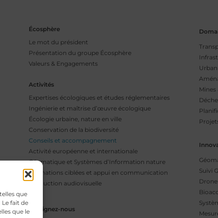
Écosphère
Domai
Le mot du président
Transp
Présentation du groupe Écosphère
Infras
Valeurs & Engagements
Urbani
Aména
Activités
Mines 
Expertises écologiques et études réglementaires
Déche
Ingénierie et maîtrise d’œuvre écologique
Planifi
Écologie urbaine, nature en ville
Projet
Conservation de la biodiversité
Conseils et accompagnement
Innov
Activité européenne et internationale
Géoma
Géomatique et Systèmes d’Information nature
Suivi 
Formations ciblées et appui en communication
Drone 
Production audiovisuelle
Bioaco
telles que
Le fait de
Systèm
Rejoignez-nous
lles que le
Mesur