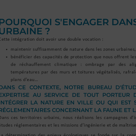
POURQUOI S'ENGAGER DANS
URBAINE ?
Cette intégration doit avoir une double vocation :
maintenir suffisamment de nature dans les zones urbaines,
bénéficier des capacités de protection que nous offrent le
de réchauffement climatique : ombrage par des alig
températures par des murs et toitures végétalisés, rafra
plans d’eau…
DANS CE CONTEXTE, NOTRE BUREAU D'ÉTU
EXPERTISE AU SERVICE DE TOUT PORTEUR 
INTÉGRER LA NATURE EN VILLE OU QUI EST 
RÉGLEMENTAIRES CONCERNANT LA FAUNE ET L
Dans ces territoires urbains, nous réalisons les campagnes d’i
études réglementaires et les missions d’ingénierie et de maîtris
La détermination des enjeux écologiques se fonde sur la conn