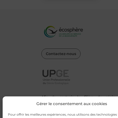
Contactez-nous
Afin de soutenir la filière du génie
écologique, Écosphère s’engage aux côtés
Gérer le consentement aux cookies
de l’UPGE.
Pour offrir les meilleures expériences, nous utilisons des technologies 