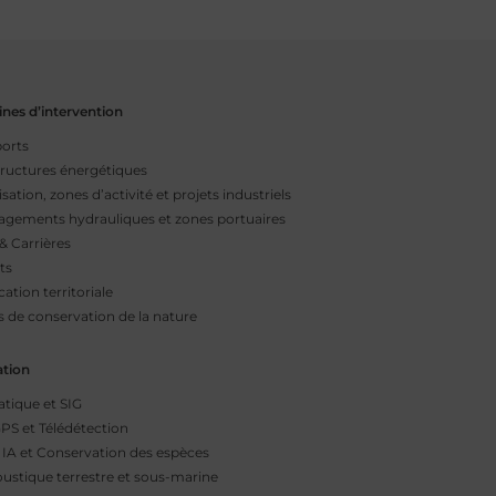
nes d’intervention
orts
tructures énergétiques
sation, zones d’activité et projets industriels
gements hydrauliques et zones portuaires
& Carrières
ts
cation territoriale
s de conservation de la nature
ation
tique et SIG
GPS et Télédétection
IA et Conservation des espèces
ustique terrestre et sous-marine