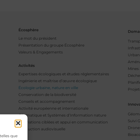
Écosphère
Domai
Le mot du président
Transp
Présentation du groupe Écosphère
Infras
Valeurs & Engagements
Urbani
Aména
Activités
Mines 
Expertises écologiques et études réglementaires
Déche
Ingénierie et maîtrise d’œuvre écologique
Planifi
Écologie urbaine, nature en ville
Projet
Conservation de la biodiversité
Conseils et accompagnement
Innov
Activité européenne et internationale
Géoma
Géomatique et Systèmes d’Information nature
Suivi 
Formations ciblées et appui en communication
Drone 
Production audiovisuelle
Bioaco
telles que