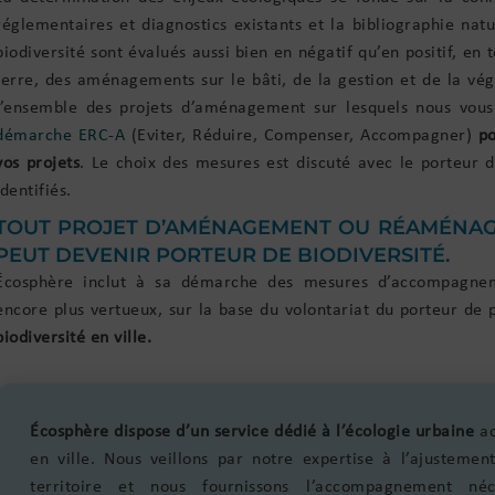
réglementaires et diagnostics existants et la bibliographie natu
biodiversité sont évalués aussi bien en négatif qu’en positif, en
terre, des aménagements sur le bâti, de la gestion et de la v
l’ensemble des projets d’aménagement sur lesquels nous vou
démarche ERC-A
(Eviter, Réduire, Compenser, Accompagner)
po
vos projets
. Le choix des mesures est discuté avec le porteur 
identifiés.
TOUT PROJET D’AMÉNAGEMENT OU RÉAMÉNAG
PEUT DEVENIR PORTEUR DE BIODIVERSITÉ.
Écosphère inclut à sa démarche des mesures d’accompagnem
encore plus vertueux, sur la base du volontariat du porteur de 
biodiversité en ville.
Écosphère dispose d’un service dédié à l’écologie urbaine
ac
en ville. Nous veillons par notre expertise à l’ajusteme
territoire et nous fournissons l’accompagnement né